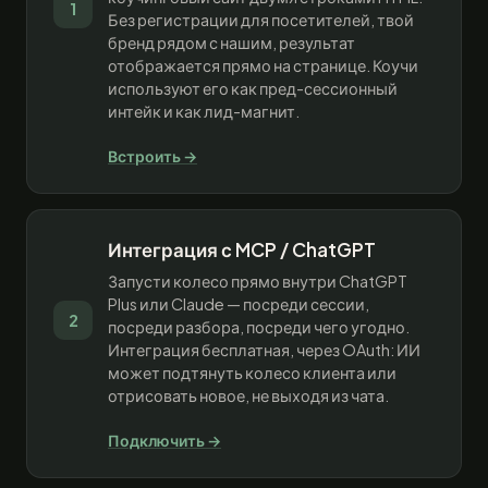
1
Без регистрации для посетителей, твой
бренд рядом с нашим, результат
отображается прямо на странице. Коучи
используют его как пред-сессионный
интейк и как лид-магнит.
Встроить →
Интеграция с MCP / ChatGPT
Запусти колесо прямо внутри ChatGPT
Plus или Claude — посреди сессии,
2
посреди разбора, посреди чего угодно.
Интеграция бесплатная, через OAuth: ИИ
может подтянуть колесо клиента или
отрисовать новое, не выходя из чата.
Подключить →