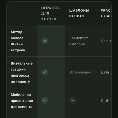
LIFEWHEEL
ШАБЛОНЫ
PRACTICE
ДЛЯ
NOTION
COACHA
КОУЧЕЙ
Метод
Колеса
Зависит от
Доп., вр
Жизни
шаблона
встроен
Визуальные
графики
Ограниченно
Да (в осн
прогресса
по клиенту
Мобильное
приложение
Да (Practi
для клиента