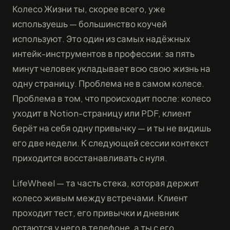
Колесо Жизни ты, скорее всего, уже
используешь — большинство коучей
используют. Это один из самых надёжных
интейк-инструментов в профессии: за пять
минут человек укладывает всю свою жизнь на
одну страницу. Проблема не в самом колесе.
Проблема в том, что происходит после: колесо
уходит в Notion-страницу или PDF, клиент
берёт на себя одну привычку — и ты не видишь
его две недели. К следующей сессии контекст
приходится восстанавливать с нуля.
LifeWheel — та часть стека, которая держит
колесо живым между встречами. Клиент
проходит тест, его привычки и дневник
остаются у него в телефоне, а ты с его