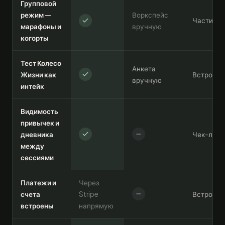
Групповой
режим —
Воркспейс
Частично
марафоны и
вручную
когорты
Тест Колесо
Анкета
Жизни как
Встроенн
вручную
интейк
Видимость
привычек и
дневника
Чек-лист
между
сессиями
Платежи и
Через
счета
Stripe
Встроены 
встроены
напрямую