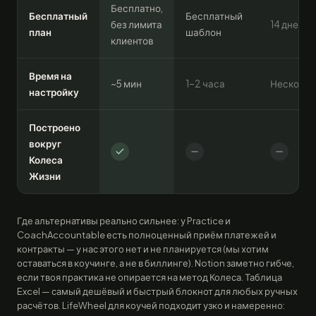
Бесплатно,
Бесплатный
Бесплатный
без лимита
14 дней т
план
шаблон
клиентов
Время на
~5 мин
1–2 часа
Нескольк
настройку
Построено
вокруг
Колеса
Жизни
Где альтернативы реально сильнее: у Practice и
CoachAccountable есть полноценный приём платежей и
контракты — у нас этого нет и не планируется (мы хотим
оставаться в коучинге, а не в биллинге). Notion заметно гибче,
если твоя практика не опирается на метод Колеса. Таблица
Excel — самый дешёвый и быстрый блокнот для любых ручных
расчётов. LifeWheel для коучей подходит узко и намеренно: