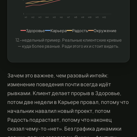
1
Н1
Н2
Н3
Н4
Н5
Н6
Н7
Н8
Н9
Н10
Н11
Н12
Здоровье
Карьера
Радость
Окружение
12-недельный пример. Реальные клиентские кривые
— куда более рваные. Ради этого их и стоит видеть.
Зачем это важнее, чем разовый интейк:
изменение поведения почти всегда идёт
рывками. Клиент делает прорыв в Здоровье,
потом две недели в Карьере провал, потому что
начальник навалил новый проект, потом
Радость подрастает, потому что наконец
сказал чему-то «нет». Без графика динамики