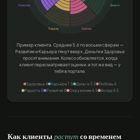
Развитие
Деньги
Радость
Любовь
Пример клиента. Среднее 5,6 по восьми сферам —
Развитие и Карьера тянут вверх, Деньги и Здоровье
просят внимания. Колесо обновляется, когда
клиент пересматривает оценки, и тот же вид — у
тебя в портале.
Здоровье 4
Карьера 7,5
Деньги 3,5
Любовь 6
Радость 5
Развитие 8
Окружение 6,5
Вклад 4,5
Как клиенты
растут
со временем