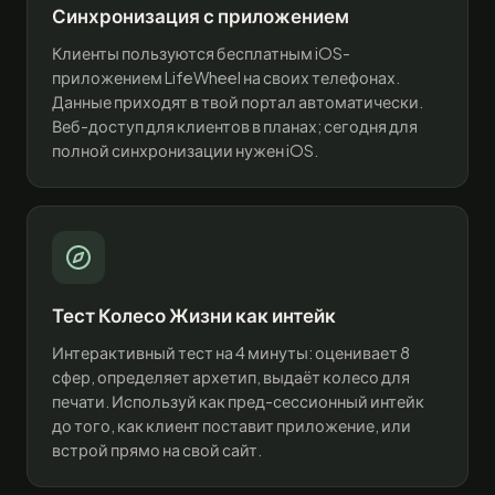
Синхронизация с приложением
Клиенты пользуются бесплатным iOS-
приложением LifeWheel на своих телефонах.
Данные приходят в твой портал автоматически.
Веб-доступ для клиентов в планах; сегодня для
полной синхронизации нужен iOS.
Тест Колесо Жизни как интейк
Интерактивный тест на 4 минуты: оценивает 8
сфер, определяет архетип, выдаёт колесо для
печати. Используй как пред-сессионный интейк
до того, как клиент поставит приложение, или
встрой прямо на свой сайт.