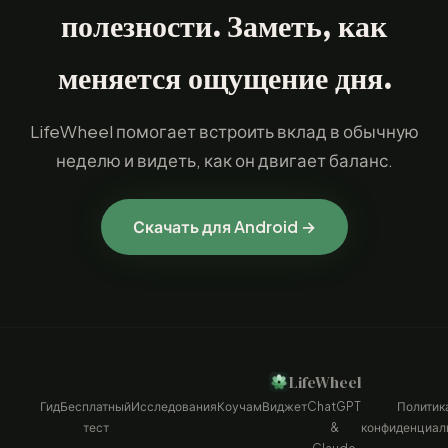
полезности. Заметь, как
меняется ощущение дня.
LifeWheel помогает встроить вклад в обычную
неделю и видеть, как он двигает баланс.
Скачать для Android →
LifeWheel
Гид
Бесплатный
Исследования
Коучам
Виджет
ChatGPT
Политик
тест
&
конфиденциал