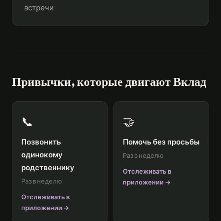
встречи.
Привычки, которые двигают Вклад
📞
🤝
Позвонить
Помочь без просьбы
одинокому
Раз в неделю
родственнику
Отслеживать в
Раз в неделю
приложении →
Отслеживать в
приложении →